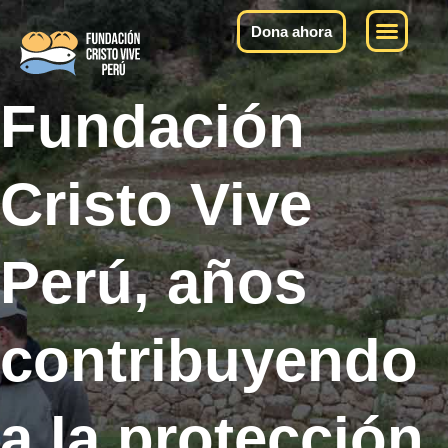
Quiénes somos
Qué hacemos
Qué decimos
Dona ahora
Fundación
Cristo Vive
Perú, años
contribuyendo
a la protección