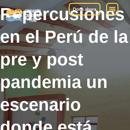
Repercusiones
Quiénes somos
Qué hacemos
Qué decimos
Dona ahora
en el Perú de la
pre y post
pandemia un
escenario
donde está