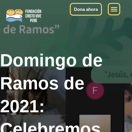
Quiénes somos
Qué hacemos
Qué decimos
Dona ahora
Domingo de
Ramos de
2021:
Celebremos